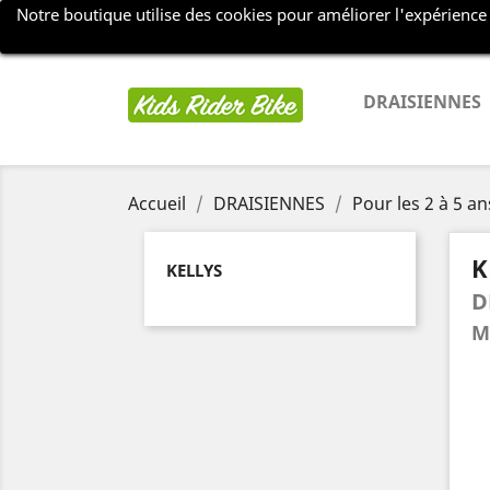
Notre boutique utilise des cookies pour améliorer l'expérience
Appelez-nous :
+33612078689
DRAISIENNES
Accueil
DRAISIENNES
Pour les 2 à 5 an
K
KELLYS
D
M