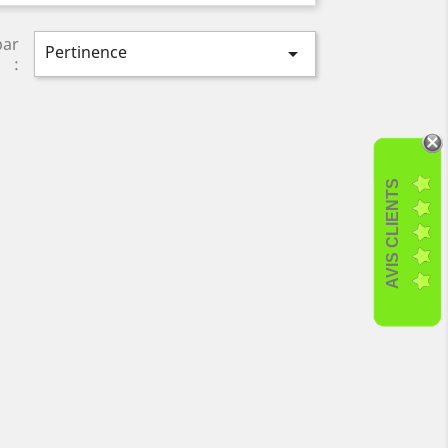
par
Pertinence

:
AVIS CLIENTS