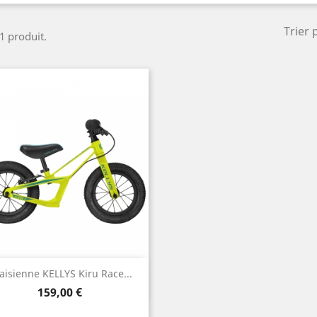
Trier 
 1 produit.
Aperçu rapide

aisienne KELLYS Kiru Race...
Prix
159,00 €