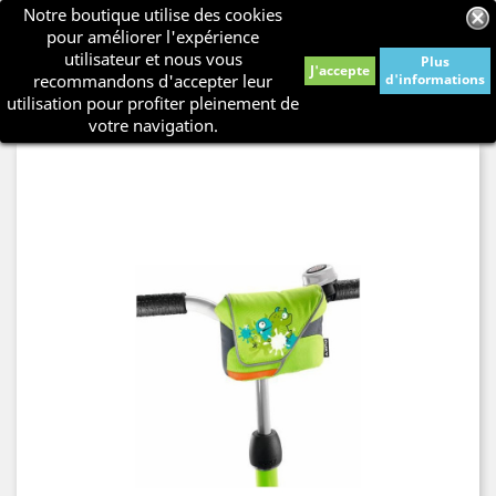
Notre boutique utilise des cookies
shopping_cart


pour améliorer l'expérience
utilisateur et nous vous
Plus
J'accepte
recommandons d'accepter leur
d'informations

utilisation pour profiter pleinement de
votre navigation.