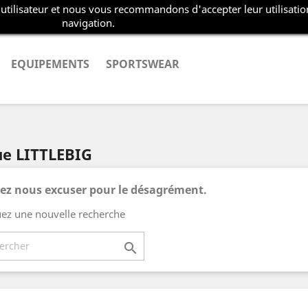
 utilisateur et nous vous recommandons d'accepter leur utilisatio
navigation.
EQUIPEMENTS
SPORTSWEAR
ue LITTLEBIG
lez nous excuser pour le désagrément.
uez une nouvelle recherche
