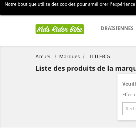
Notre boutique utilise des cookies pour améliorer l'expérience
Appelez-nous :
+33612078689
DRAISIENNES
Accueil
Marques
LITTLEBIG
Liste des produits de la marq
Veuil
Effect