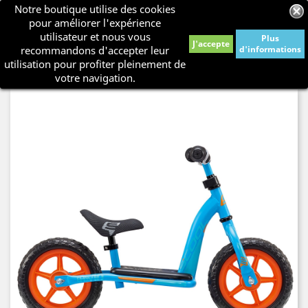
Notre boutique utilise des cookies
shopping_cart


pour améliorer l'expérience
utilisateur et nous vous
Plus
J'accepte
recommandons d'accepter leur
d'informations

utilisation pour profiter pleinement de
votre navigation.